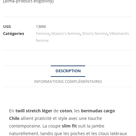
[alma-product-eligibility]
UGS
136M
Catégories
Femme
,
Mason's femme
,
Shorts femme
,
Vêtements
femme
DESCRIPTION
INFORMATIONS COMPLÉMENTAIRES
En
twill stretch léger
de
coton
, les
bermudas cargo
Chile
allient praticité et style avec une touche
contemporaine. La coupe
slim fit
suit la jambe
naturellement, tandis que les poches et les clous latéraux