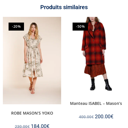
Produits similaires
-20%
-50%
Manteau ISABEL – Mason’s
ROBE MASON’S YOKO
200.00
€
400.00
€
184.00
€
230.00
€