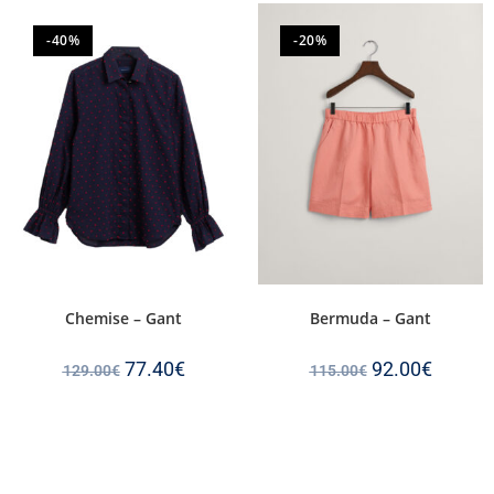
-40%
-20%
Chemise – Gant
Bermuda – Gant
77.40
€
92.00
€
129.00
€
115.00
€