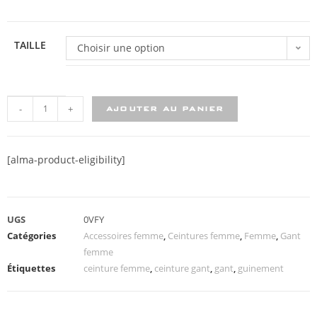
TAILLE
Choisir une option
-
+
AJOUTER AU PANIER
[alma-product-eligibility]
UGS
0VFY
Catégories
Accessoires femme
,
Ceintures femme
,
Femme
,
Gant
femme
Étiquettes
ceinture femme
,
ceinture gant
,
gant
,
guinement