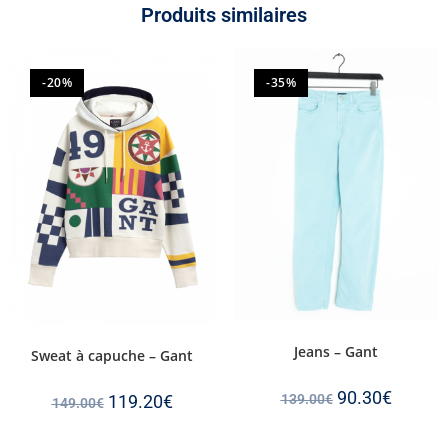
Produits similaires
-20%
-35%
Jeans – Gant
Sweat à capuche – Gant
90.30
€
119.20
€
139.00
€
149.00
€