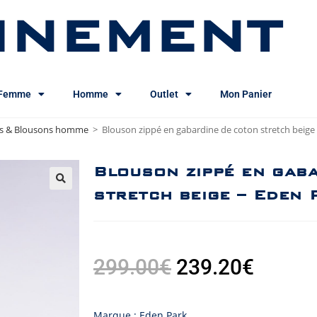
INEMENT
Femme
Homme
Outlet
Mon Panier
as & Blousons homme
>
Blouson zippé en gabardine de coton stretch beige
Blouson zippé en gab
stretch beige – Eden 
299.00
€
239.20
€
Marque : Eden Park