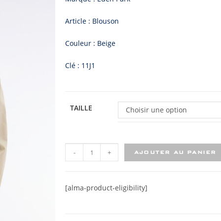
Article : Blouson
Couleur : Beige
Clé : 11J1
TAILLE
Choisir une option
-
+
AJOUTER AU PANIER
[alma-product-eligibility]