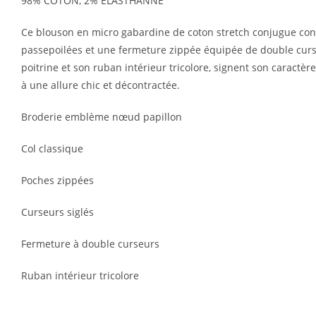
98% COTON, 2% ELASTHANNE
Ce blouson en micro gabardine de coton stretch conjugue confo
passepoilées et une fermeture zippée équipée de double curse
poitrine et son ruban intérieur tricolore, signent son caractèr
à une allure chic et décontractée.
Broderie emblème nœud papillon
Col classique
Poches zippées
Curseurs siglés
Fermeture à double curseurs
Ruban intérieur tricolore