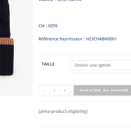
Clé : 0Z95
Référence fournisseur : H23CHABN0001
TAILLE
Choisir une option
-
+
AJOUTER AU PANIER
[alma-product-eligibility]