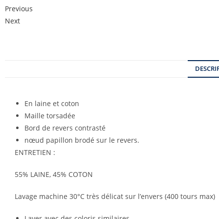
Previous
Next
DESCRI
En laine et coton
Maille torsadée
Bord de revers contrasté
nœud papillon brodé sur le revers.
ENTRETIEN :
55% LAINE, 45% COTON
Lavage machine 30°C très délicat sur l’envers (400 tours max)
Laver avec des coloris similaires