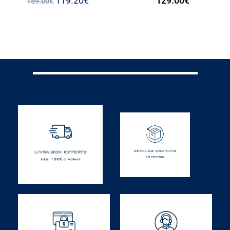
119.20
€
129.00
€
159.00
€