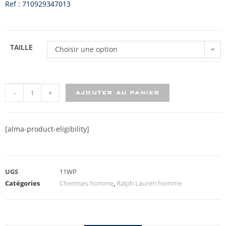
Ref : 710929347013
TAILLE
Choisir une option
-
+
AJOUTER AU PANIER
[alma-product-eligibility]
UGS
11WP
Catégories
Chemises homme
,
Ralph Lauren homme