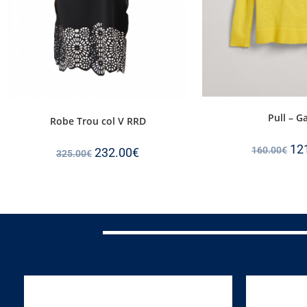
Pull – G
Robe Trou col V RRD
12
160.00
€
232.00
€
325.00
€