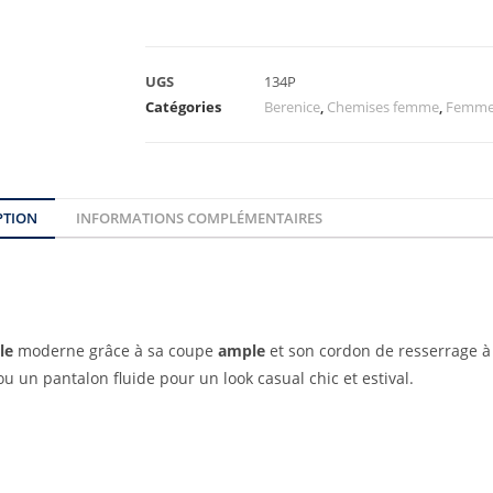
UGS
134P
Catégories
Berenice
,
Chemises femme
,
Femm
PTION
INFORMATIONS COMPLÉMENTAIRES
le
moderne grâce à sa coupe
ample
et son cordon de resserrage à l
ou un pantalon fluide pour un look casual chic et estival.