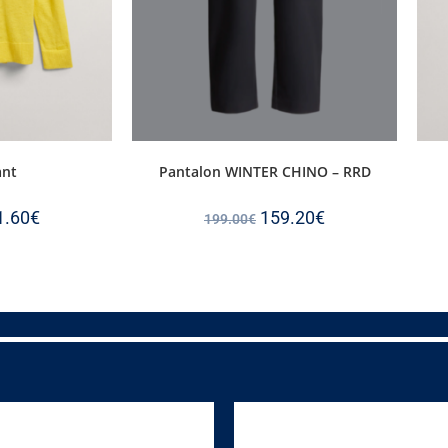
ant
Pantalon WINTER CHINO – RRD
1.60
€
159.20
€
199.00
€