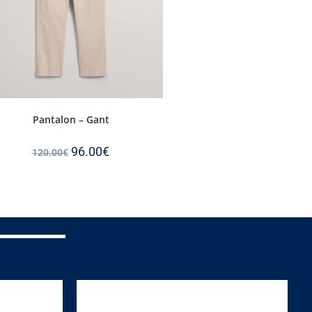
Pantalon – Gant
96.00
€
120.00
€