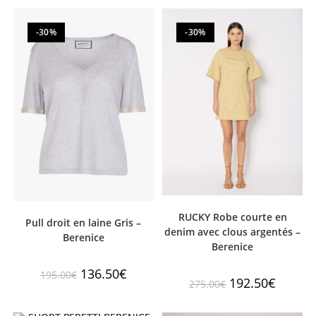
-30%
-30%
RUCKY Robe courte en
Pull droit en laine Gris –
denim avec clous argentés –
Berenice
Berenice
136.50
€
195.00
€
192.50
€
275.00
€