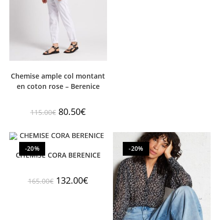
Chemise ample col montant
en coton rose – Berenice
80.50
€
115.00
€
-20%
-20%
CHEMISE CORA BERENICE
132.00
€
165.00
€