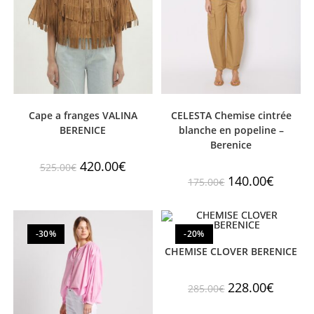
Cape a franges VALINA
CELESTA Chemise cintrée
BERENICE
blanche en popeline –
Berenice
420.00
€
525.00
€
140.00
€
175.00
€
-30%
-20%
CHEMISE CLOVER BERENICE
228.00
€
285.00
€