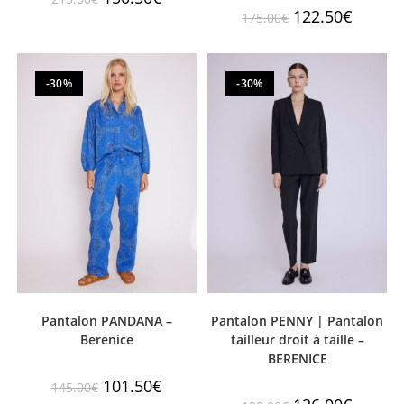
122.50
€
175.00
€
-30%
-30%
Pantalon PANDANA –
Pantalon PENNY | Pantalon
Berenice
tailleur droit à taille –
BERENICE
101.50
€
145.00
€