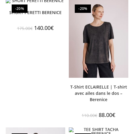
-20%
-20%
SHORT PERETTI BERENICE
140.00
€
175.00
€
T-Shirt ECLAIRELLE | T-shirt
avec ailes dans le dos –
Berenice
88.00
€
110.00
€