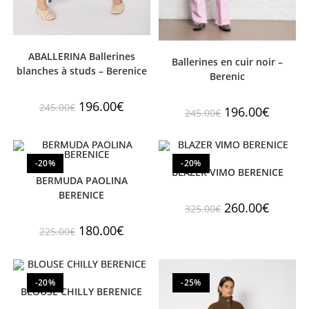
ABALLERINA Ballerines
Ballerines en cuir noir –
blanches à studs – Berenice
Berenic
196.00
€
245.00
€
196.00
€
245.00
€
-20%
-20%
BLAZER VIMO BERENICE
BERMUDA PAOLINA
BERENICE
260.00
€
325.00
€
180.00
€
225.00
€
-20%
-25%
BLOUSE CHILLY BERENICE