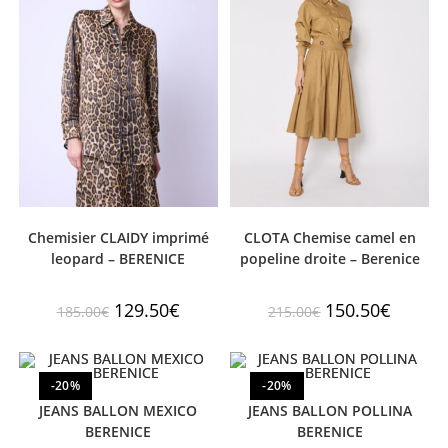
Chemisier CLAIDY imprimé
CLOTA Chemise camel en
leopard – BERENICE
popeline droite – Berenice
129.50
€
150.50
€
185.00
€
215.00
€
-20%
-20%
JEANS BALLON MEXICO
JEANS BALLON POLLINA
BERENICE
BERENICE