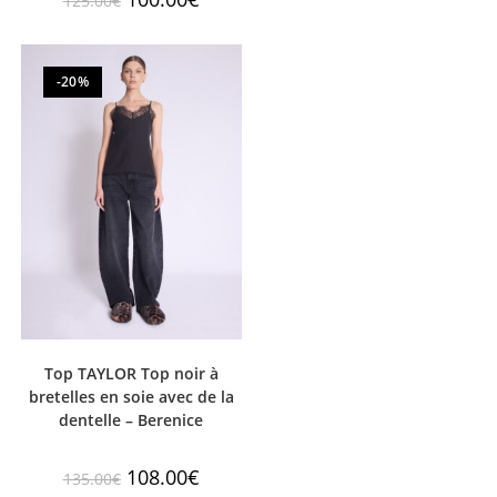
125.00
€
-20%
Top TAYLOR Top noir à
bretelles en soie avec de la
dentelle – Berenice
108.00
€
135.00
€