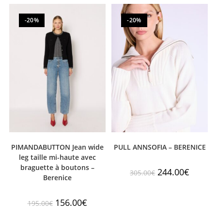
-20%
-20%
PIMANDABUTTON Jean wide
PULL ANNSOFIA – BERENICE
leg taille mi-haute avec
braguette à boutons –
244.00
€
305.00
€
Berenice
156.00
€
195.00
€