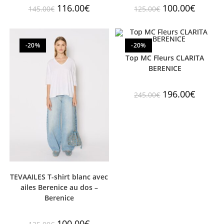
116.00
€
100.00
€
145.00
€
125.00
€
-20%
-20%
Top MC Fleurs CLARITA
BERENICE
196.00
€
245.00
€
TEVAAILES T-shirt blanc avec
ailes Berenice au dos –
Berenice
100.00
€