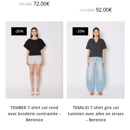
72.00
€
90.00
€
92.00
€
115.00
€
-20%
-20%
TEMBER T-shirt col rond
TEMILIO T-shirt gris col
avec broderie contrastée –
tunisien avec ailes en strass
Berenice
– Berenice