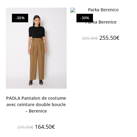
-30%
-30%
Parka Berenice
255.50
€
365.00
€
PAOLA Pantalon de costume
avec ceinture double boucle
– Berenice
164.50
€
235.00
€