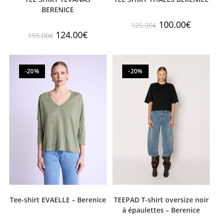
BERENICE
100.00
€
125.00
€
124.00
€
155.00
€
-20%
-20%
Tee-shirt EVAELLE – Berenice
TEEPAD T-shirt oversize noir
à épaulettes – Berenice