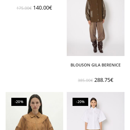
140.00
€
175.00
€
BLOUSON GILA BERENICE
288.75
€
385.00
€
-20%
-20%