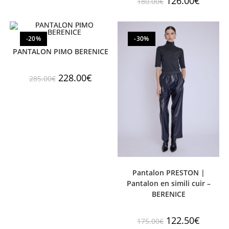
126.00
€
180.00
€
-20%
-30%
PANTALON PIMO BERENICE
228.00
€
285.00
€
Pantalon PRESTON |
Pantalon en simili cuir –
BERENICE
122.50
€
175.00
€