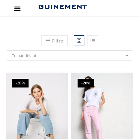
GUINEMENT
Filtre
Tri par défaut
-20%
-20%