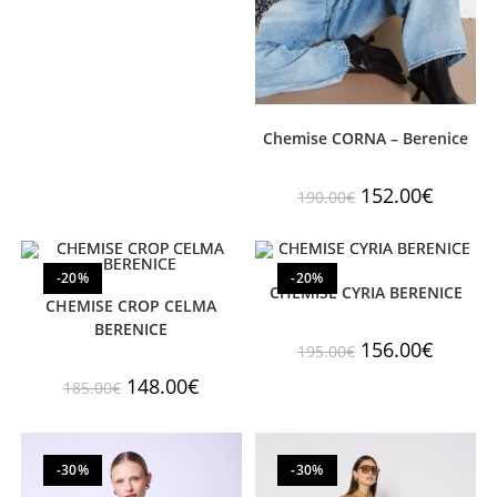
Chemise CORNA – Berenice
152.00
€
190.00
€
-20%
-20%
CHEMISE CYRIA BERENICE
CHEMISE CROP CELMA
BERENICE
156.00
€
195.00
€
148.00
€
185.00
€
-30%
-30%