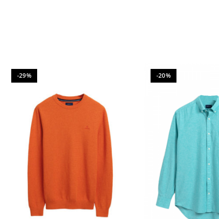
-29%
-20%