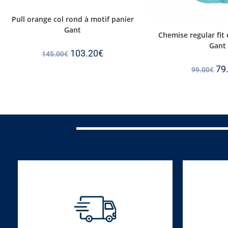
Pull orange col rond à motif panier
Gant
Chemise regular fit 
Gant
103.20
€
145.00
€
79
99.00
€