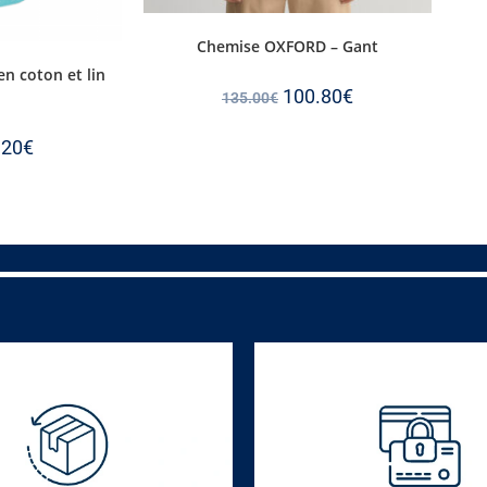
Chemise OXFORD – Gant
en coton et lin
100.80
€
135.00
€
.20
€