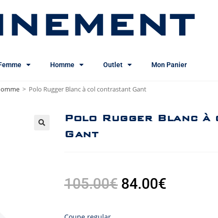
INEMENT
Femme
Homme
Outlet
Mon Panier
s homme
>
Polo Rugger Blanc à col contrastant Gant
Polo Rugger Blanc à 
Gant
105.00
€
84.00
€
Coupe regular