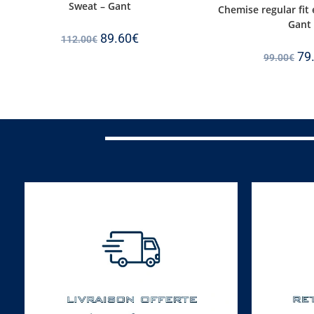
Sweat – Gant
Chemise regular fit 
Gant
89.60
€
112.00
€
79
99.00
€