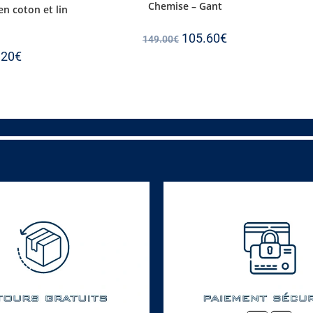
Chemise – Gant
en coton et lin
105.60
€
149.00
€
.20
€