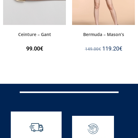
Ceinture – Gant
Bermuda – Mason’s
99.00
€
119.20
€
149.00
€