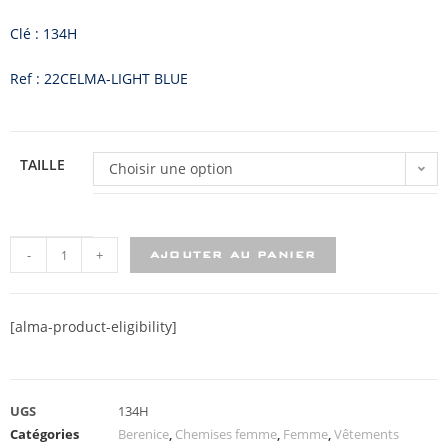
Clé : 134H
Ref : 22CELMA-LIGHT BLUE
TAILLE
Choisir une option
-
+
AJOUTER AU PANIER
[alma-product-eligibility]
UGS
134H
Catégories
Berenice
,
Chemises femme
,
Femme
,
Vêtements