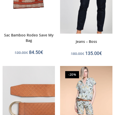
Sac Bamboo Rodeo Save My
Bag
Jeans – Boss
84.50
€
130.00
€
135.00
€
180.00
€
-20%