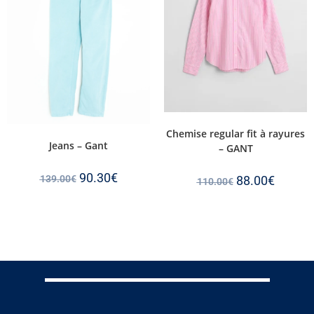
Chemise regular fit à rayures
Jeans – Gant
– GANT
90.30
€
139.00
€
88.00
€
110.00
€