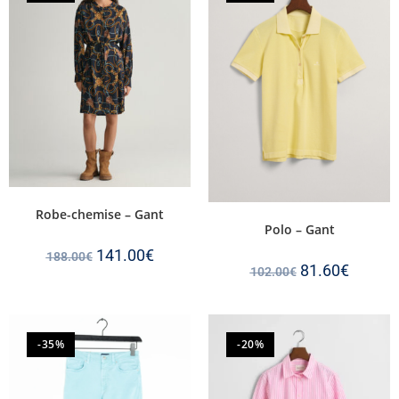
Robe-chemise – Gant
Polo – Gant
141.00
€
188.00
€
81.60
€
102.00
€
-35%
-20%