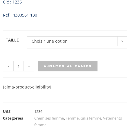
Clé : 1236
Ref : 4300561 130
TAILLE
Choisir une option
-
+
AJOUTER AU PANIER
[alma-product-eligibility]
UGS
1236
Catégories
Chemises femme
,
Femme
,
Gili's femme
,
Vêtements
femme