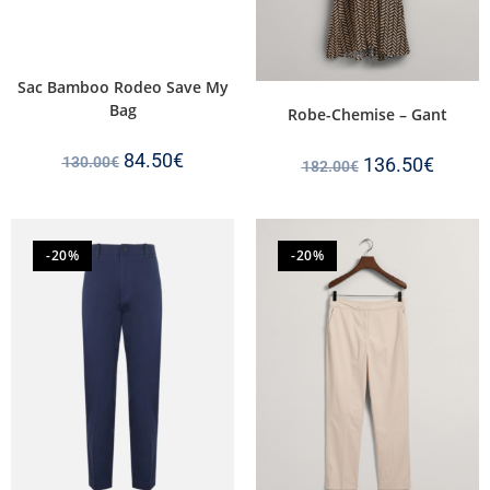
Sac Bamboo Rodeo Save My
Bag
Robe-Chemise – Gant
84.50
€
130.00
€
136.50
€
182.00
€
-20%
-20%