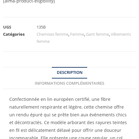
[alma-product-eligibility]
UGS
135B
Catégories
Chemises femme
,
Femme
,
Gant femme
,
Vêtements
femme
DESCRIPTION
INFORMATIONS COMPLÉMENTAIRES
Confectionnée en lin européen certifié, une fibre
naturellement respirante et légère, cette chemise offre
un rendu épuré qui se prête bien aux événements chics
et décontractés. Ce modèle arborant des rayures teintes
en fil est délicatement délavé pour offrir une douceur
incomparable. Elle présente une coupe regular, un col