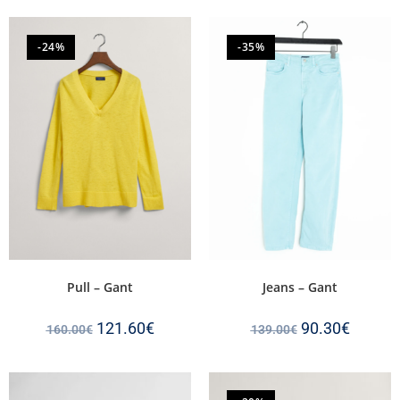
-24%
-35%
Pull – Gant
Jeans – Gant
121.60
€
90.30
€
160.00
€
139.00
€