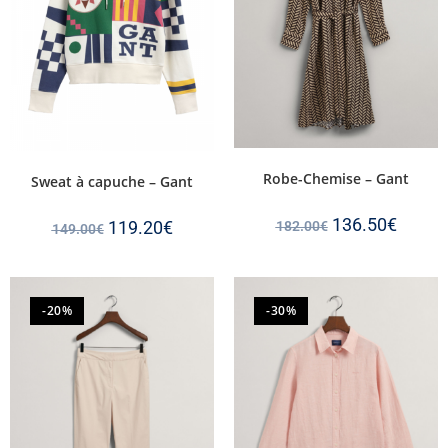
Robe-Chemise – Gant
Sweat à capuche – Gant
136.50
€
119.20
€
182.00
€
149.00
€
-20%
-30%