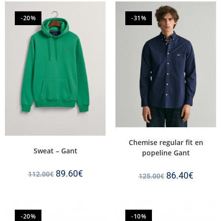
-20%
-31%
Chemise regular fit en
Sweat – Gant
popeline Gant
89.60
€
112.00
€
86.40
€
125.00
€
-20%
-10%