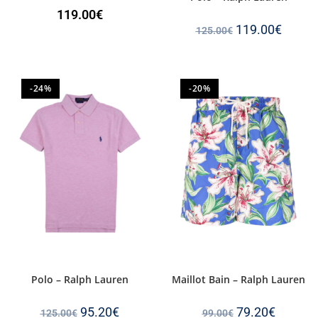
119.00
€
119.00
€
125.00
€
-24%
-20%
Polo – Ralph Lauren
Maillot Bain – Ralph Lauren
95.20
€
79.20
€
125.00
€
99.00
€