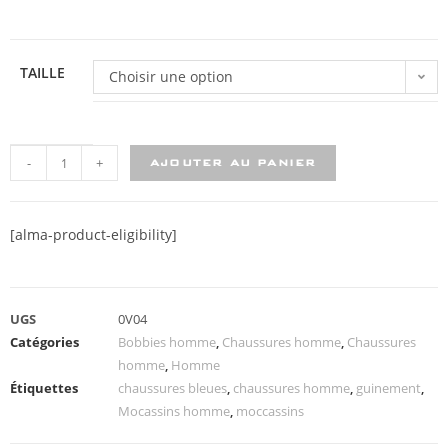
TAILLE
Choisir une option
-
+
AJOUTER AU PANIER
[alma-product-eligibility]
UGS
0V04
Catégories
Bobbies homme
,
Chaussures homme
,
Chaussures
homme
,
Homme
Étiquettes
chaussures bleues
,
chaussures homme
,
guinement
,
Mocassins homme
,
moccassins