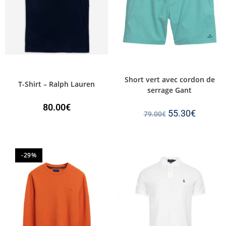
Short vert avec cordon de
T-Shirt – Ralph Lauren
serrage Gant
80.00
€
55.30
€
79.00
€
-29%