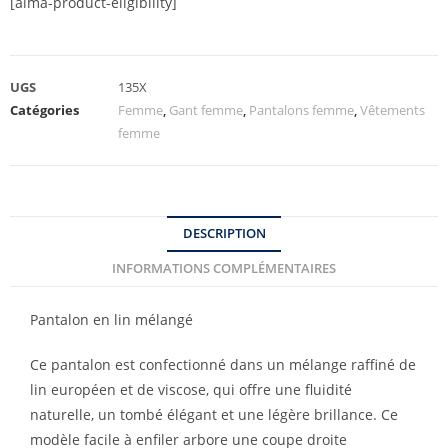
[alma-product-eligibility]
UGS
135X
Catégories
Femme
,
Gant femme
,
Pantalons femme
,
Vêtements
femme
DESCRIPTION
INFORMATIONS COMPLÉMENTAIRES
Pantalon en lin mélangé
Ce pantalon est confectionné dans un mélange raffiné de
lin européen et de viscose, qui offre une fluidité
naturelle, un tombé élégant et une légère brillance. Ce
modèle facile à enfiler arbore une coupe droite