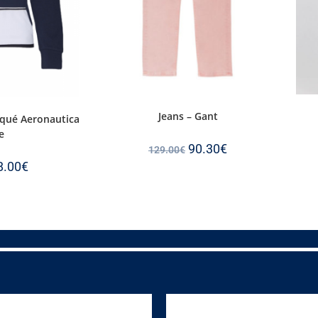
Jeans – Gant
iqué Aeronautica
e
90.30
€
129.00
€
8.00
€