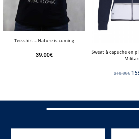
Tee-shirt – Nature is coming
Sweat à capuche en p
39.00
€
Militar
16
210.00
€