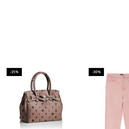
-35%
-30%