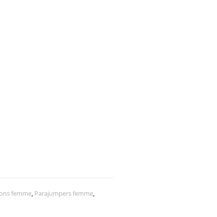
sons femme
,
Parajumpers femme
,