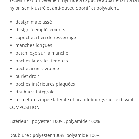
YASMIN est un vêtement hybride à capuche appartenant a la fa
nylon semi-lustré et anti-duvet. Sportif et polyvalent.
design matelassé
design à empiècements
capuche à lien de resserrage
manches longues
patch logo sur la manche
poches latérales fendues
poche arrière zippée
ourlet droit
poches intérieures plaquées
doublure intégrale
fermeture zippée latérale et brandebourgs sur le devant
COMPOSITION
Extérieur :
polyester 100%,
polyamide 100%
Doublure :
polyester 100%,
polyamide 100%