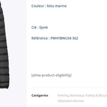
Couleur : bleu marine
Clé : 0ymk
Référence : PWHYBWU34 562
[alma-product-eligibility]
Catégories
Femme
,
Manteaux, Parkas & Blou
Vêtements femme