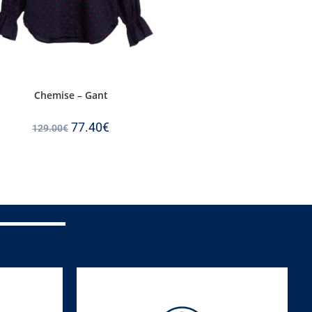
Chemise – Gant
77.40
€
129.00
€