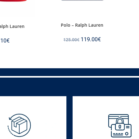
Polo – Ralph Lauren
Ralph Lauren
119.00
€
125.00
€
.10
€