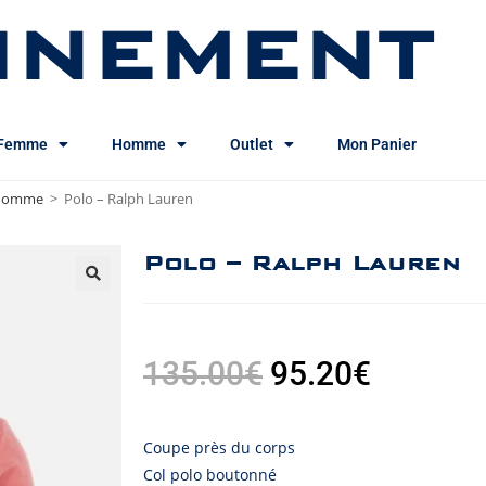
INEMENT
Femme
Homme
Outlet
Mon Panier
s homme
>
Polo – Ralph Lauren
Polo – Ralph Lauren
135.00
€
95.20
€
Coupe près du corps
Col polo boutonné