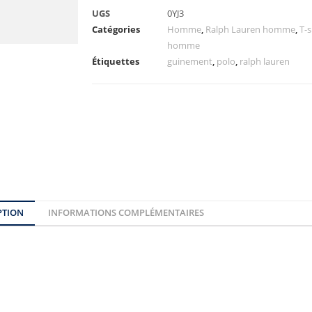
UGS
0YJ3
Catégories
Homme
,
Ralph Lauren homme
,
T-
homme
Étiquettes
guinement
,
polo
,
ralph lauren
PTION
INFORMATIONS COMPLÉMENTAIRES