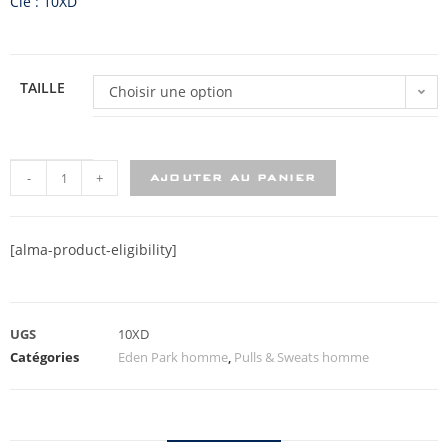
Clé : 10XD
TAILLE
Choisir une option
-
+
AJOUTER AU PANIER
[alma-product-eligibility]
UGS
10XD
Catégories
Eden Park homme
,
Pulls & Sweats homme