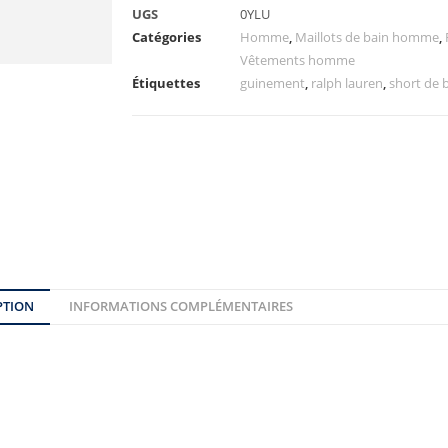
UGS
0YLU
Catégories
Homme
,
Maillots de bain homme
,
Vêtements homme
Étiquettes
guinement
,
ralph lauren
,
short de 
PTION
INFORMATIONS COMPLÉMENTAIRES