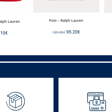
Polo – Ralph Lauren
Ralph Lauren
95.20
€
135.00
€
.10
€