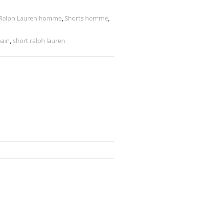
Ralph Lauren homme
,
Shorts homme
,
bain
,
short ralph lauren