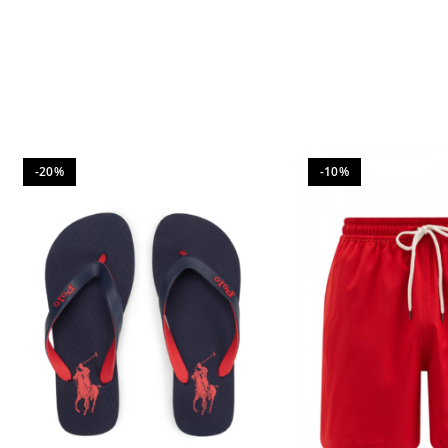
-20%
-10%