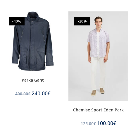
-40%
-20%
Parka Gant
240.00
€
400.00
€
Chemise Sport Eden Park
100.00
€
125.00
€