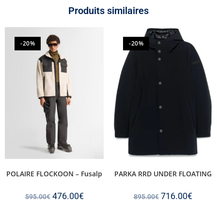
Produits similaires
-20%
-20%
POLAIRE FLOCKOON – Fusalp
PARKA RRD UNDER FLOATING
476.00
€
716.00
€
595.00
€
895.00
€