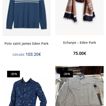
Echarpe – Eden Park
Polo saint james Eden Park
75.00
€
103.20
€
129.00
€
-30%
-20%