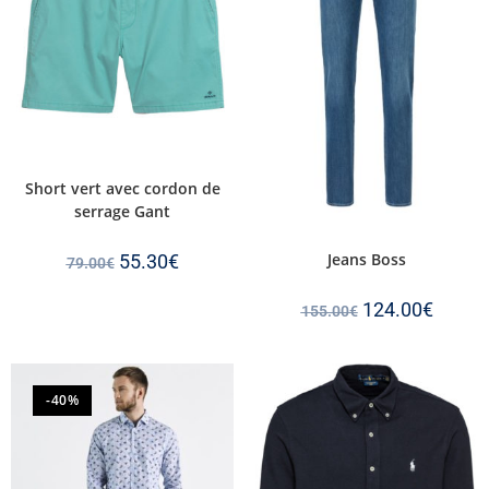
Short vert avec cordon de
serrage Gant
Jeans Boss
55.30
€
79.00
€
124.00
€
155.00
€
-40%