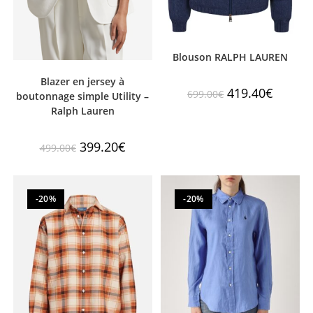
Blouson RALPH LAUREN
Blazer en jersey à
419.40
€
699.00
€
boutonnage simple Utility –
Ralph Lauren
399.20
€
499.00
€
-20%
-20%