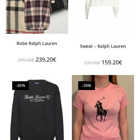
Robe Ralph Lauren
Sweat – Ralph Lauren
239.20
€
299.00
€
159.20
€
199.00
€
-20%
-20%