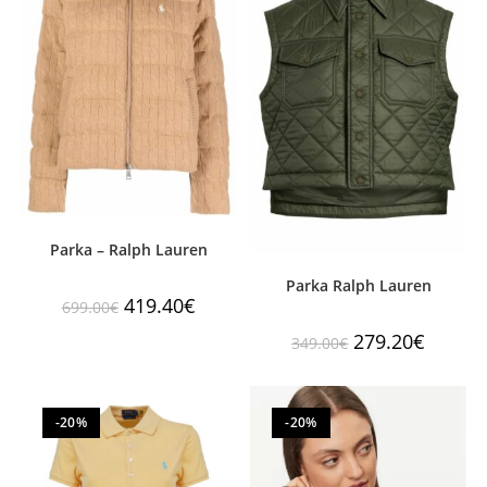
Parka – Ralph Lauren
Parka Ralph Lauren
419.40
€
699.00
€
279.20
€
349.00
€
-20%
-20%