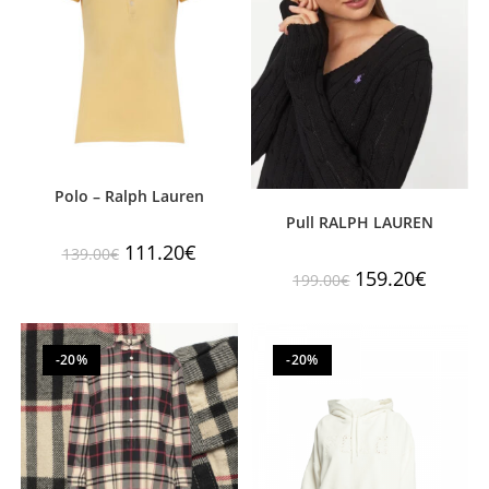
Polo – Ralph Lauren
Pull RALPH LAUREN
111.20
€
139.00
€
159.20
€
199.00
€
-20%
-20%