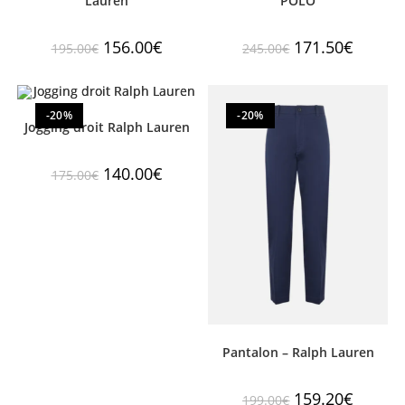
Lauren
POLO
156.00
€
171.50
€
195.00
€
245.00
€
-20%
-20%
Jogging droit Ralph Lauren
140.00
€
175.00
€
Pantalon – Ralph Lauren
159.20
€
199.00
€