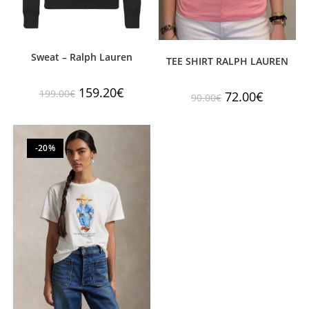
Sweat – Ralph Lauren
TEE SHIRT RALPH LAUREN
159.20
€
199.00
€
72.00
€
90.00
€
-20%