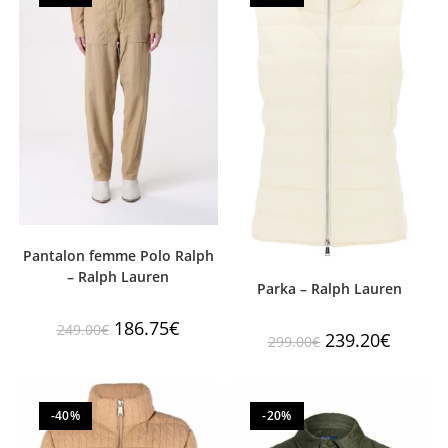
Pantalon femme Polo Ralph
– Ralph Lauren
Parka – Ralph Lauren
186.75
€
249.00
€
239.20
€
299.00
€
-40%
-20%