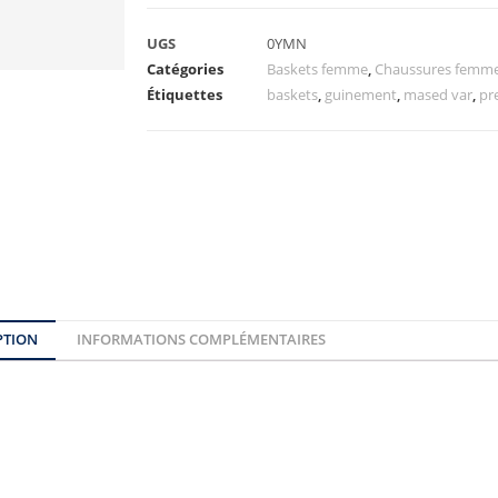
UGS
0YMN
Catégories
Baskets femme
,
Chaussures femm
Étiquettes
baskets
,
guinement
,
mased var
,
pr
PTION
INFORMATIONS COMPLÉMENTAIRES