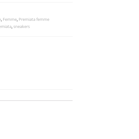
e
,
Femme
,
Premiata femme
emiata
,
sneakers