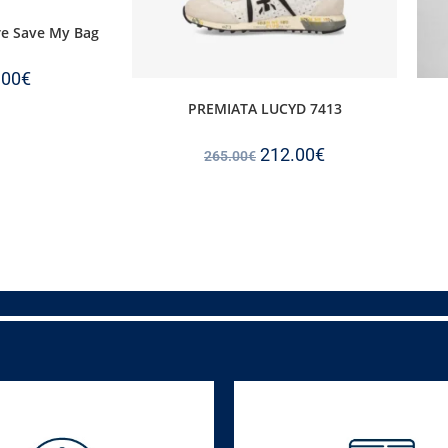
re Save My Bag
.00
€
PREMIATA LUCYD 7413
212.00
€
265.00
€