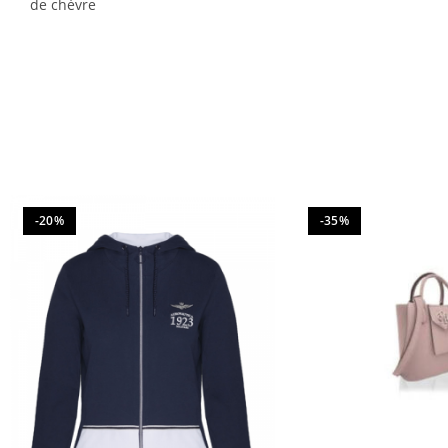
de chèvre
-20%
-35%