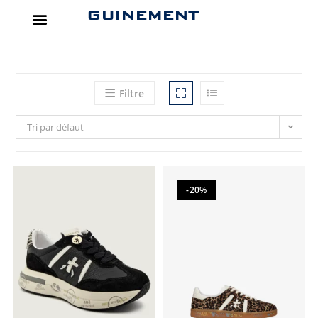
GUINEMENT
Filtre
Tri par défaut
-20%