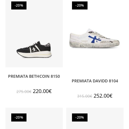
-20%
-20%
PREMIATA BETHCOIN 8150
PREMIATA DAVIDD 8104
220.00
€
275.00
€
252.00
€
315.00
€
-20%
-20%