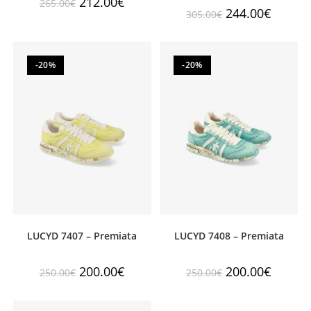
212.00
€
265.00
€
244.00
€
305.00
€
-20%
-20%
LUCYD 7407 – Premiata
LUCYD 7408 – Premiata
200.00
€
200.00
€
250.00
€
250.00
€