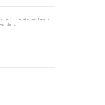
 Lauren homme
,
Vêtements homme
ent
,
ralph lauren