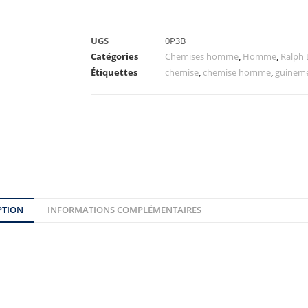
UGS
0P3B
Catégories
Chemises homme
,
Homme
,
Ralph
Étiquettes
chemise
,
chemise homme
,
guinem
PTION
INFORMATIONS COMPLÉMENTAIRES