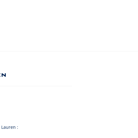
en
 Lauren :