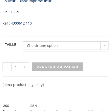
Couleur : Blanc imprimé fleur
Clé : 135N
Ref : 4300612 110
TAILLE
Choisir une option
-
+
AJOUTER AU PANIER
[alma-product-eligibility]
UGS
135N