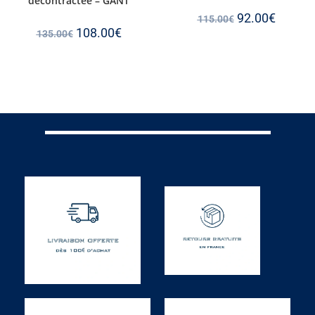
décontractée – GANT
92.00
€
115.00
€
108.00
€
135.00
€