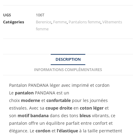
UGS
106T
Catégories
Berenice
,
Femme
,
Pantalons femme
,
Vêtements
femme
DESCRIPTION
INFORMATIONS COMPLÉMENTAIRES
Pantalon PANDANA léger avec imprimé et cordon
Le
pantalon
PANDANA est un
choix
moderne
et
confortable
pour les journées
estivales. Avec sa
coupe droite
en
coton léger
et
son
motif bandana
dans des tons
bleus
vibrants, ce
pantalon offre un équilibre parfait entre confort et
élégance. Le
cordon
et
l’élastique
à la taille permettent