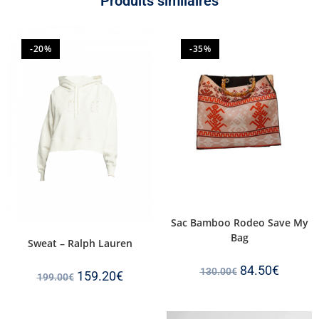
Produits similaires
-20%
-35%
Sac Bamboo Rodeo Save My
Bag
Sweat – Ralph Lauren
84.50
€
130.00
€
159.20
€
199.00
€