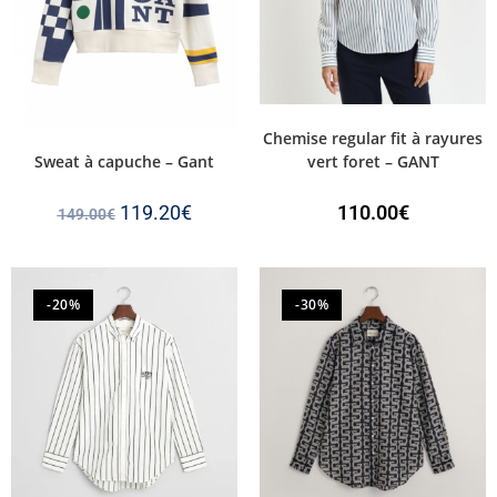
Chemise regular fit à rayures
Sweat à capuche – Gant
vert foret – GANT
119.20
€
110.00
€
149.00
€
-20%
-30%